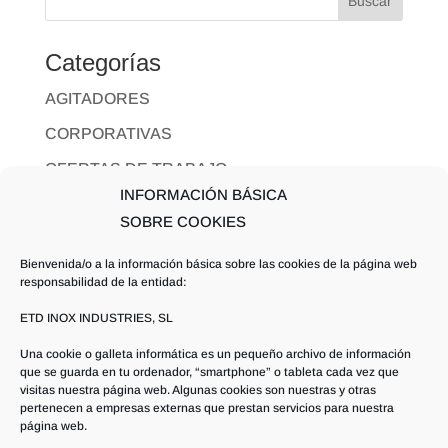
Categorías
AGITADORES
CORPORATIVAS
OFERTAS DE TRABAJO
INFORMACIÓN BÁSICA
RESPONSABILIDAD SOCIAL CORPORATIVA
SOBRE COOKIES
Entradas Recientes
Bienvenida/o a la información básica sobre las cookies de la página web
responsabilidad de la entidad:
Desarrollo de un turbo tamizador axial
ETD INOX INDUSTRIES, SL
multifuncional adaptado para uso en entornos
ATEX
Una cookie o galleta informática es un pequeño archivo de información
que se guarda en tu ordenador, “smartphone” o tableta cada vez que
Desarrollo de un biorreactor compacto móvil de
visitas nuestra página web. Algunas cookies son nuestras y otras
pertenecen a empresas externas que prestan servicios para nuestra
escala industrial
página web.
Oferta de Trabajo: Delineante mecánico