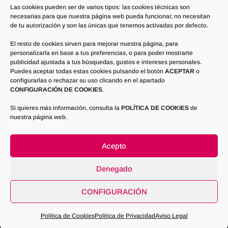
Las cookies pueden ser de varios tipos: las cookies técnicas son
(Proyectista)
necesarias para que nuestra página web pueda funcionar, no necesitan
de tu autorización y son las únicas que tenemos activadas por defecto.
Curso de Soldadura TIG – Cruz Roja
Madrigueras
El resto de cookies sirven para mejorar nuestra página, para
personalizarla en base a tus preferencias, o para poder mostrarte
Celebrando 25 Años de Innovación y Calidad con
publicidad ajustada a tus búsquedas, gustos e intereses personales.
Puedes aceptar todas estas cookies pulsando el botón
ACEPTAR
o
EtD INOX INDUSTRIES
configurarlas o rechazar su uso clicando en el apartado
CONFIGURACIÓN DE COOKIES
.
Si quieres más información, consulta la
POLÍTICA DE COOKIES
de
nuestra página web.
Aviso Legal
Politica de Privacidad
Política de Cookies
Acepto
Denegado
ETDInox Industries - Procces Engineering &
CONFIGURACIÓN
Industrial Inox Fabrication © - Todos los Derechos
Reservados
2026
Política de Cookies
Politica de Privacidad
Aviso Legal