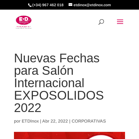
(+34) 967 462 018
etdinox@etdinox.com
Nuevas Fechas
para Salón
Internacional
EXPOSOLIDOS
2022
por
ETDInox
|
Abr 22, 2022
|
CORPORATIVAS