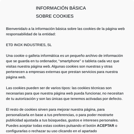
OFERTAS DE TRABAJO
INFORMACIÓN BÁSICA
RESPONSABILIDAD SOCIAL CORPORATIVA
SOBRE COOKIES
Entradas Recientes
Bienvenida/o a la información básica sobre las cookies de la página web
responsabilidad de la entidad:
Desarrollo de un turbo tamizador axial
ETD INOX INDUSTRIES, SL
multifuncional adaptado para uso en entornos
ATEX
Una cookie o galleta informática es un pequeño archivo de información
que se guarda en tu ordenador, “smartphone” o tableta cada vez que
Desarrollo de un biorreactor compacto móvil de
visitas nuestra página web. Algunas cookies son nuestras y otras
pertenecen a empresas externas que prestan servicios para nuestra
escala industrial
página web.
Oferta de Trabajo: Delineante mecánico
Las cookies pueden ser de varios tipos: las cookies técnicas son
(Proyectista)
necesarias para que nuestra página web pueda funcionar, no necesitan
de tu autorización y son las únicas que tenemos activadas por defecto.
Curso de Soldadura TIG – Cruz Roja
Madrigueras
El resto de cookies sirven para mejorar nuestra página, para
personalizarla en base a tus preferencias, o para poder mostrarte
Celebrando 25 Años de Innovación y Calidad con
publicidad ajustada a tus búsquedas, gustos e intereses personales.
Puedes aceptar todas estas cookies pulsando el botón
ACEPTAR
o
EtD INOX INDUSTRIES
configurarlas o rechazar su uso clicando en el apartado